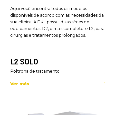
Aqui você encontra todos os modelos
disponíveis de acordo com as necessidades da
sua clínica. A DKL possui duas séries de
equipamentos: D2, o mais completo, e L2, para
cirurgias e tratamentos prolongados.
L2 S600
L2
L2
L2
L2
D2
D2
D2
D2
D2
D2
Mangueiras suspensas de unidade eletr
Unid
Unida
Unid
Polt
Unida
Unid
Unid
Unid
Unid
Ver
Ver más
Ver
Ver
Ver
Ver
Ver
Ver
Ver
Ver
Ver